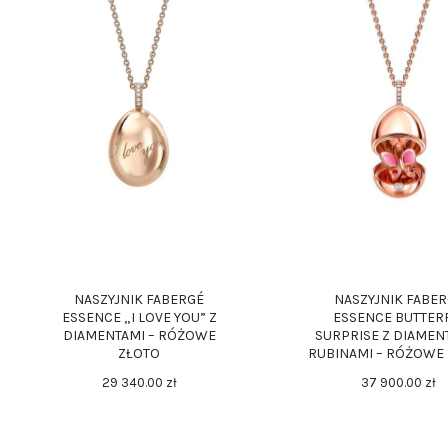
NASZYJNIK FABERGÉ
NASZYJNIK FABE
ESSENCE „I LOVE YOU” Z
ESSENCE BUTTER
DIAMENTAMI – RÓŻOWE
SURPRISE Z DIAMENT
ZŁOTO
RUBINAMI – RÓŻOWE
29 340
.
00
zł
37 900
.
00
zł