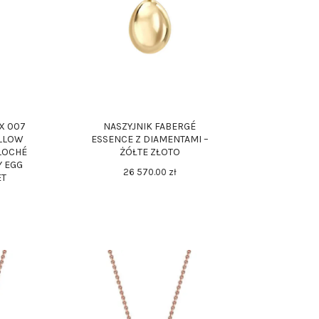
X 007
NASZYJNIK FABERGÉ
ELLOW
ESSENCE Z DIAMENTAMI –
LOCHÉ
ŻÓŁTE ZŁOTO
 EGG
26 570
.
00
zł
ET