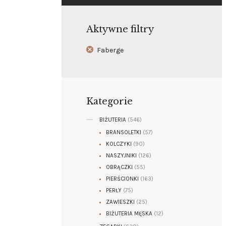
Aktywne filtry
Faberge
Kategorie
BIŻUTERIA
(546)
BRANSOLETKI
(57)
KOLCZYKI
(90)
NASZYJNIKI
(126)
OBRĄCZKI
(55)
PIERŚCIONKI
(163)
PERŁY
(75)
ZAWIESZKI
(25)
BIŻUTERIA MĘSKA
(12)