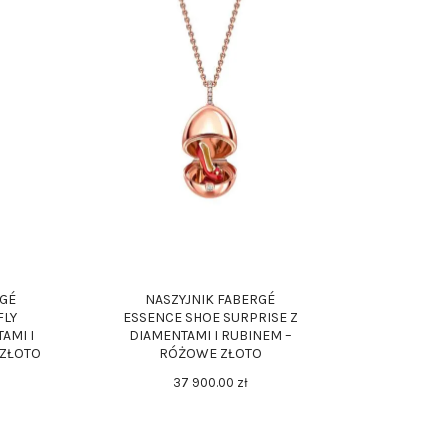
RGÉ
NASZYJNIK FABERGÉ
FLY
ESSENCE SHOE SURPRISE Z
AMI I
DIAMENTAMI I RUBINEM –
 ZŁOTO
RÓŻOWE ZŁOTO
37 900
.
00
zł