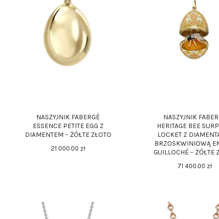
KONTAKT
NASZYJNIK FABERGÉ
NASZYJNIK FABE
ESSENCE PETITE EGG Z
HERITAGE BEE SURP
DIAMENTEM – ŻÓŁTE ZŁOTO
LOCKET Z DIAMENTA
BRZOSKWINIOWĄ E
21 000
.
00
zł
GUILLOCHÉ – ŻÓŁTE 
71 400
.
00
zł