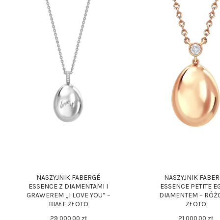
NASZYJNIK FABERGÉ
NASZYJNIK FABE
ESSENCE Z DIAMENTAMI I
ESSENCE PETITE E
GRAWEREM „I LOVE YOU” –
DIAMENTEM – RÓ
BIAŁE ZŁOTO
ZŁOTO
29 000
.
00
zł
21 000
.
00
zł