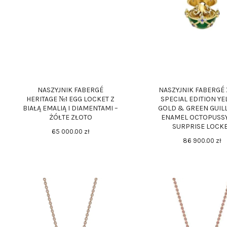
NASZYJNIK FABERGÉ
NASZYJNIK FABERGÉ 
HERITAGE №1 EGG LOCKET Z
SPECIAL EDITION Y
BIAŁĄ EMALIĄ I DIAMENTAMI –
GOLD & GREEN GUIL
ŻÓŁTE ZŁOTO
ENAMEL OCTOPUSSY
SURPRISE LOCK
65 000
.
00
zł
86 900
.
00
zł