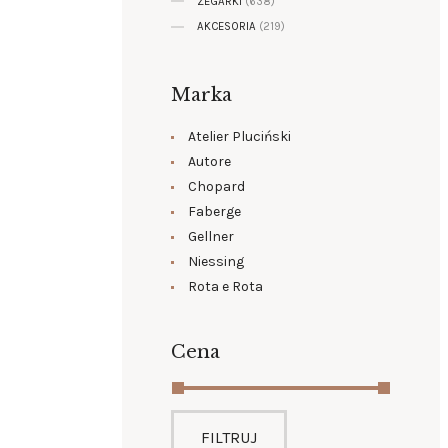
ZEGARKI
(638)
AKCESORIA
(219)
Marka
Atelier Pluciński
Autore
Chopard
Faberge
Gellner
Niessing
Rota e Rota
Cena
FILTRUJ