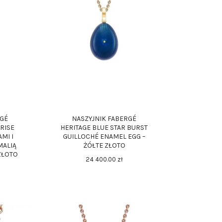
RGÉ
NASZYJNIK FABERGÉ
RISE
HERITAGE BLUE STAR BURST
MI I
GUILLOCHÉ ENAMEL EGG –
MALIĄ
ŻÓŁTE ZŁOTO
ZŁOTO
24 400
.
00
zł