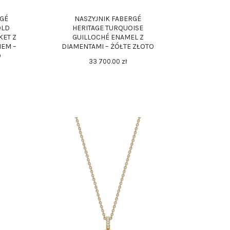
RGÉ
NASZYJNIK FABERGÉ
OLD
HERITAGE TURQUOISE
KET Z
GUILLOCHÉ ENAMEL Z
NEM –
DIAMENTAMI – ŻÓŁTE ZŁOTO
O
33 700
.
00
zł