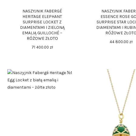
NASZYJNIK FABERGÉ
NASZYJNIK FABE
HERITAGE ELEPHANT
ESSENCE ROSE G
SURPRISE LOCKET Z
SURPRISE STAR LOC
DIAMENTAMI I ZIELONĄ
DIAMENTAMI I RUBI
EMALIĄ GUILLOCHÉ –
RÓŻOWE ZŁOT
RÓŻOWE ZŁOTO
44 800
.
00
zł
71 400
.
00
zł