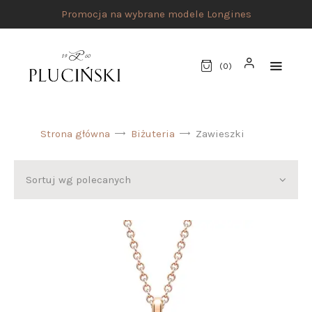
Promocja na wybrane modele Longines
(
0
)
Strona główna
Biżuteria
Zawieszki
STRONA GŁÓWNA
UMÓW SPOTKANIE
SKLEP
MARKI
ATELIER PLUCIŃSKI
BIŻUTERIA
ZEGARKI