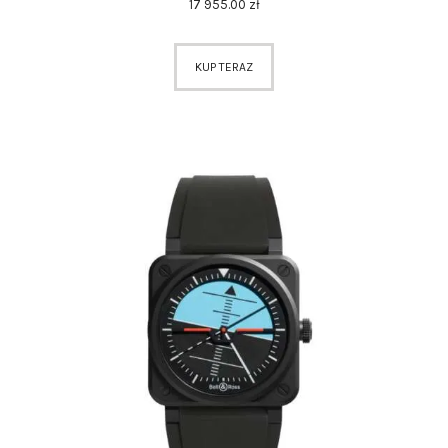
17 955
.
00
zł
KUP TERAZ