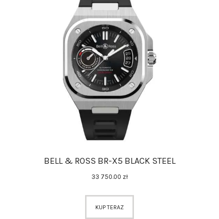
BELL & ROSS BR-X5 BLACK STEEL
33 750
.
00
zł
KUP TERAZ