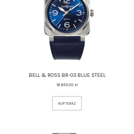
AKCESORIA
O NAS
SERWIS
BLOG
KONTAKT
BELL & ROSS BR-03 BLUE STEEL
16 650
.
00
zł
KUP TERAZ