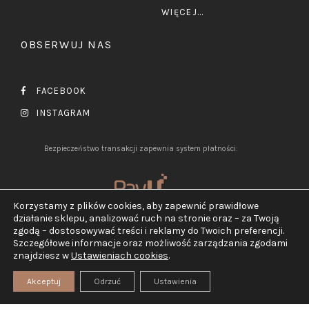
WIĘCEJ...
OBSERWUJ NAS
FACEBOOK
INSTAGRAM
Bezpieczeństwo transakcji zapewnia system płatności:
Korzystamy z plików cookies, aby zapewnić prawidłowe
działanie sklepu, analizować ruch na stronie oraz – za Twoją
zgodą – dostosowywać treści i reklamy do Twoich preferencji.
Szczegółowe informacje oraz możliwość zarządzania zgodami
2026 ©
Jubiler Pluciński.
znajdziesz w
Ustawieniach cookies
.
Wszelkie prawa zastrzeżone.
Realizacja:
TEGN
Akceptuj
Odrzuć
Ustawienia