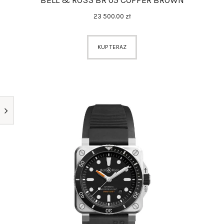
BELL & ROSS BR 05 COPPER BROWN
23 500
.
00
zł
KUP TERAZ