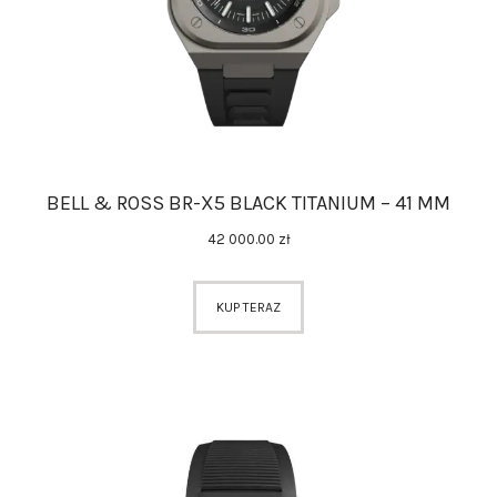
BELL & ROSS BR-X5 BLACK TITANIUM – 41 MM
42 000
.
00
zł
KUP TERAZ