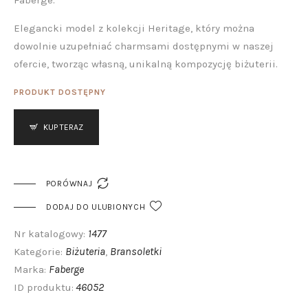
Fabergé.
Elegancki model z kolekcji Heritage, który można
dowolnie uzupełniać charmsami dostępnymi w naszej
ofercie, tworząc własną, unikalną kompozycję biżuterii.
PRODUKT DOSTĘPNY
KUP TERAZ

PORÓWNAJ
DODAJ DO ULUBIONYCH
1477
Nr katalogowy:
Biżuteria
Bransoletki
Kategorie:
,
Faberge
Marka:
46052
ID produktu: