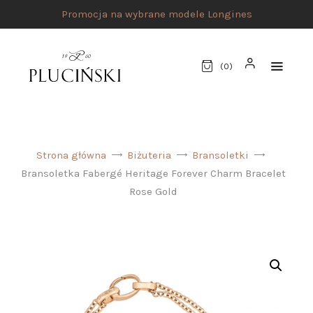
Promocja na wybrane modele Longines
(
0
)
STRONA GŁÓWNA
Strona główna
Biżuteria
Bransoletki
UMÓW SPOTKANIE
Bransoletka Fabergé Heritage Forever Charm Bracelet
SKLEP
Rose Gold
MARKI
ATELIER PLUCIŃSKI
BIŻUTERIA
ZEGARKI