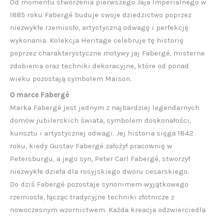
Od momentu stworzenia pierwszego Jaja Imperialnego w
1885 roku Fabergé buduje swoje dziedzictwo poprzez
niezwykłe rzemiosło, artystyczną odwagę i perfekcję
wykonania. Kolekcja Heritage celebruje tę historię
poprzez charakterystyczne motywy jaj Fabergé, misterne
zdobienia oraz techniki dekoracyjne, które od ponad
wieku pozostają symbolem Maison.
O marce Fabergé
Marka Fabergé jest jednym z najbardziej legendarnych
domów jubilerskich świata, symbolem doskonałości,
kunsztu i artystycznej odwagi. Jej historia sięga 1842
roku, kiedy Gustav Fabergé założył pracownię w
Petersburgu, a jego syn, Peter Carl Fabergé, stworzył
niezwykłe dzieła dla rosyjskiego dworu cesarskiego.
Do dziś Fabergé pozostaje synonimem wyjątkowego
rzemiosła, łącząc tradycyjne techniki złotnicze z
nowoczesnym wzornictwem. Każda kreacja odzwierciedla