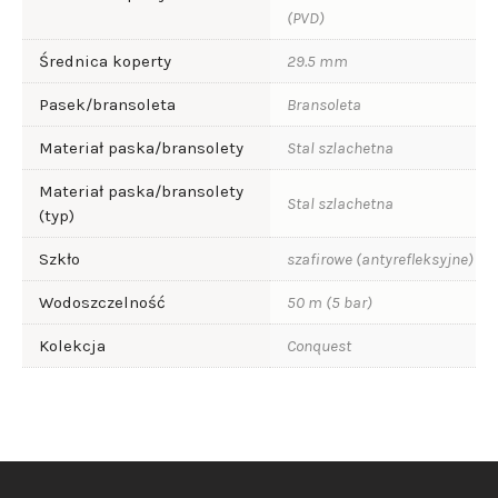
(PVD)
Średnica koperty
29.5 mm
Pasek/bransoleta
Bransoleta
Materiał paska/bransolety
Stal szlachetna
Materiał paska/bransolety
Stal szlachetna
(typ)
Szkło
szafirowe (antyrefleksyjne)
Wodoszczelność
50 m (5 bar)
Kolekcja
Conquest