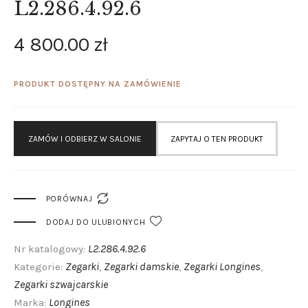
L2.286.4.92.6
4 800
.
00
zł
PRODUKT DOSTĘPNY NA ZAMÓWIENIE
ZAMÓW I ODBIERZ W SALONIE
ZAPYTAJ O TEN PRODUKT

PORÓWNAJ
DODAJ DO ULUBIONYCH
L2.286.4.92.6
Nr katalogowy:
Zegarki
Zegarki damskie
Zegarki Longines
Kategorie:
,
,
,
Zegarki szwajcarskie
Longines
Marka: