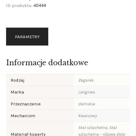
40444
ID produktu:
PARAMETRY
Informacje dodatkowe
Rodzaj
Zegarek
Marka
Longines
Przeznaczenie
damskie
Mechanizm
Kwarcowy
Stal szlachetna, Stal
Materiał koperty
szlachetna – różowe złoto