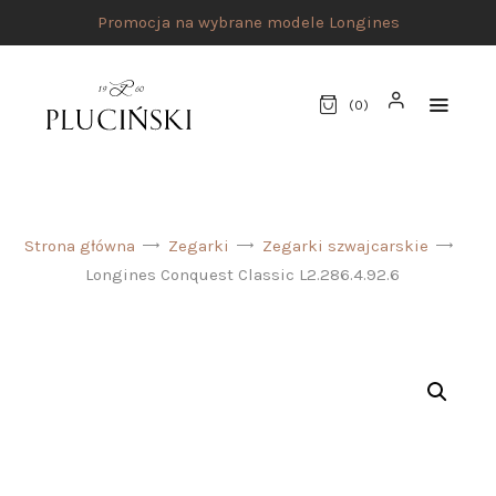
Promocja na wybrane modele Longines
(
0
)
STRONA GŁÓWNA
Strona główna
Zegarki
Zegarki szwajcarskie
UMÓW SPOTKANIE
Longines Conquest Classic L2.286.4.92.6
SKLEP
MARKI
ATELIER PLUCIŃSKI
BIŻUTERIA
ZEGARKI