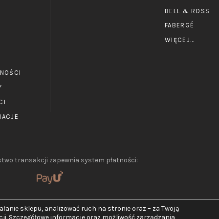
BELL & ROSS
FABERGÉ
WIĘCEJ...
TNOŚCI
Y
CI
MACJE
two transakcji zapewnia system płatności:
łanie sklepu, analizować ruch na stronie oraz – za Twoją
cji. Szczegółowe informacje oraz możliwość zarządzania