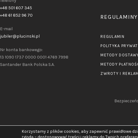
Telefony
+48 501 607 345
+48 61 852 96 70
REGULAMINY
E-mail
jubiler@plucinski.pl
REGULAMIN
POLITYKA PRYWA
Nr konta bankowego:
METODY DOSTAW
13 1090 1737 0000 0001 4769 7998
Santander Bank Polska S.A.
METODY PŁATNOŚ
ZWROTY I REKLA
Bezpieczeńs
Korzystamy z plików cookies, aby zapewnić prawidłowe dzia
zgodą – dostosowywać treści i reklamy do Twoich preferen