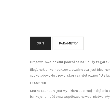
OPIS
PARAMETRY
Brązowe, owalne
etui podróżne na 1 duży zegare
Eleganckie i kompaktowe, owalne etui jest ideal
czekoladowo-brązowej skóry syntetycznej PU z bi
LEANSCHI
Marka Leanschi jest wynikiem aspiracji – dążeni
funkcjonalność oraz współczesne wzornictwo. Wyró