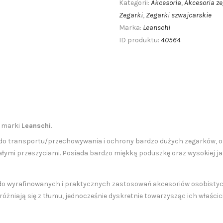
Akcesoria
Akcesoria z
Kategorii:
,
Zegarki
Zegarki szwajcarskie
,
Leanschi
Marka:
40564
ID produktu:
k
marki
Leanschi
.
ne do transportu/przechowywania i ochrony bardzo dużych zegarków, 
ałymi przeszyciami. Posiada bardzo miękką poduszkę oraz wysokiej j
a do wyrafinowanych i praktycznych zastosowań akcesoriów osobistyc
żniają się z tłumu, jednocześnie dyskretnie towarzysząc ich właścici