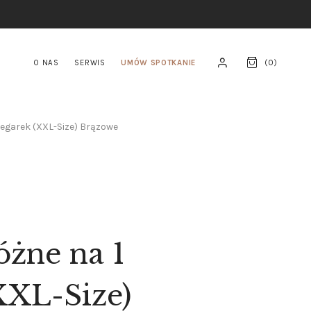
O NAS
SERWIS
UMÓW SPOTKANIE
(
0
)
zegarek (XXL-Size) Brązowe
óżne na 1
XXL-Size)