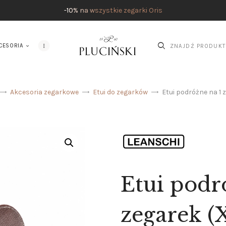
STRONA GŁÓWNA
-10% na wszystkie zegarki Oris
UMÓW SPOTKANIE
CESORIA
SKLEP
MARKI
ATELIER PLUCIŃSKI
Akcesoria zegarkowe
Etui do zegarków
Etui podróżne na 1 
BIŻUTERIA
ZEGARKI
AKCESORIA
O NAS
Etui podr
SERWIS
zegarek (
BLOG