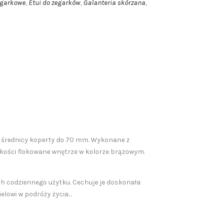
egarkowe
Etui do zegarków
Galanteria skórzana
,
,
,
o średnicy koperty do 70 mm. Wykonane z
akości flokowane wnętrze w kolorze brązowym.
h codziennego użytku. Cechuje je doskonała
elowi w podróży życia…