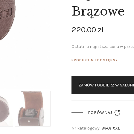
KONTAKT
Brązowe
220
.
00
zł
Ostatnia najniższa cena w przec
PRODUKT NIEDOSTĘPNY
ZAMÓW I ODBIERZ W SALON

PORÓWNAJ
WPO1-XXL
Nr katalogowy: