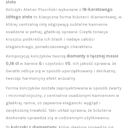
złoto
Kolczyki Atelier Pluciński wykonane z
18-karatowego
żółtego złota
to klasyczna forma biżuterii diamentowej, w
której centralną rolę odgrywają subtelne kamienie
osadzone w pełnej, gładkiej oprawie. Ciepła tonacja
kruszcu podkreśla ich blask i nadaje całości
eleganckiego, ponadczasowego charakteru.
Kompozycję kolczyków tworzą
diamenty o łącznej masie
0,18 ct
w barwie
G
i czystości
VS
. Ich jakość sprawia, że
światło odbija się w sposób uporządkowany i delikatny,
tworząc harmonijny efekt wizualny.
Forma kolczyków została zaprojektowana w sposób zwarty
i minimalistyczny, z centralnie osadzonym kamieniem w
gładkiej ramie, co zapewnia elegancki wygląd i
zwiększoną trwałość. Taki układ sprawia, że biżuteria
doskonale sprawdza się w codziennym użytkowaniu.
To
kolczyki z diamentami
, które idealnie sprawdzą się