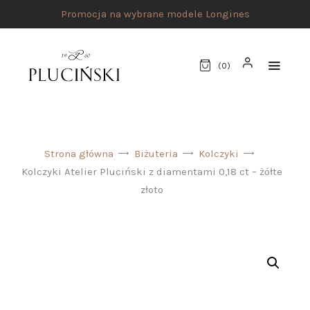
Promocja na wybrane modele Longines
(
0
)
STRONA GŁÓWNA
Strona główna
Biżuteria
Kolczyki
UMÓW SPOTKANIE
Kolczyki Atelier Pluciński z diamentami 0,18 ct – żółte
SKLEP
złoto
MARKI
ATELIER PLUCIŃSKI
BIŻUTERIA
ZEGARKI