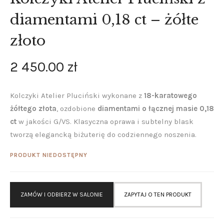
diamentami 0,18 ct – żółte
złoto
2 450
.
00
zł
Kolczyki Atelier Pluciński wykonane z
18-karatowego
żółtego złota
, ozdobione
diamentami o łącznej masie 0,18
ct
w jakości G/VS. Klasyczna oprawa i subtelny blask
tworzą elegancką biżuterię do codziennego noszenia.
PRODUKT NIEDOSTĘPNY
ZAMÓW I ODBIERZ W SALONIE
ZAPYTAJ O TEN PRODUKT