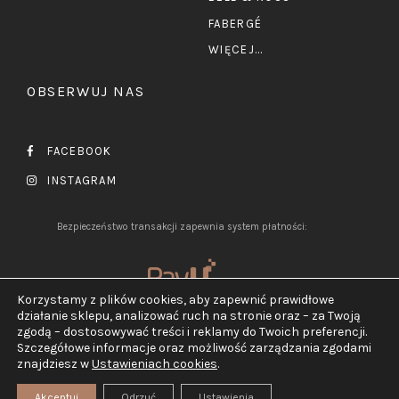
FABERGÉ
WIĘCEJ...
OBSERWUJ NAS
FACEBOOK
INSTAGRAM
Bezpieczeństwo transakcji zapewnia system płatności:
Korzystamy z plików cookies, aby zapewnić prawidłowe
działanie sklepu, analizować ruch na stronie oraz – za Twoją
zgodą – dostosowywać treści i reklamy do Twoich preferencji.
Szczegółowe informacje oraz możliwość zarządzania zgodami
2026 ©
Jubiler Pluciński.
znajdziesz w
Ustawieniach cookies
.
Wszelkie prawa zastrzeżone.
Realizacja:
TEGN
Akceptuj
Odrzuć
Ustawienia