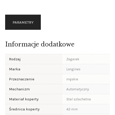
PARAMETRY
Informacje dodatkowe
Rodzaj
Zegarek
Marka
Longines
Przeznaczenie
męskie
Mechanizm
Automatyczny
Materiał koperty
Stal szlachetna
Średnica koperty
42 mm