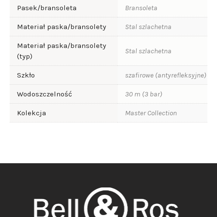
Pasek/bransoleta
Bransoleta
Materiał paska/bransolety
Stal szlachetna
Materiał paska/bransolety
Stal szlachetna
(typ)
Szkło
szafirowe (antyrefleksyjne)
Wodoszczelność
30 m (3 bar)
Kolekcja
Master Collection