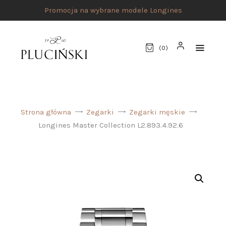
Promocja na wybrane modele Longines
(
0
)
STRONA GŁÓWNA
Strona główna
Zegarki
Zegarki męskie
UMÓW SPOTKANIE
Longines Master Collection L2.893.4.92.6
SKLEP
MARKI
ATELIER PLUCIŃSKI
BIŻUTERIA
ZEGARKI