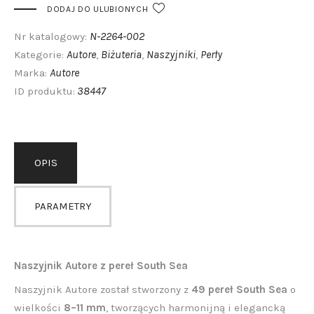
DODAJ DO ULUBIONYCH
N-2264-002
Nr katalogowy:
Autore
Biżuteria
Naszyjniki
Perły
Kategorie:
,
,
,
Autore
Marka:
38447
ID produktu:
OPIS
PARAMETRY
Naszyjnik Autore z pereł South Sea
Naszyjnik Autore został stworzony z
49 pereł South Sea
o
wielkości
8–11 mm
, tworzących harmonijną i elegancką