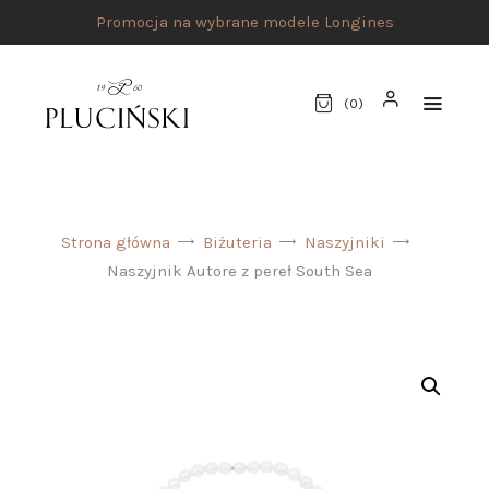
Promocja na wybrane modele Longines
(
0
)
STRONA GŁÓWNA
Strona główna
Biżuteria
Naszyjniki
UMÓW SPOTKANIE
Naszyjnik Autore z pereł South Sea
SKLEP
MARKI
ATELIER PLUCIŃSKI
BIŻUTERIA
ZEGARKI