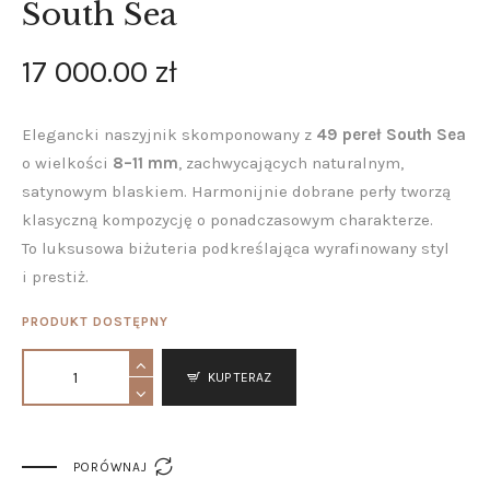
South Sea
17 000
.
00
zł
Elegancki naszyjnik skomponowany z
49 pereł South Sea
o wielkości
8–11 mm
, zachwycających naturalnym,
satynowym blaskiem. Harmonijnie dobrane perły tworzą
klasyczną kompozycję o ponadczasowym charakterze.
To luksusowa biżuteria podkreślająca wyrafinowany styl
i prestiż.
PRODUKT DOSTĘPNY
KUP TERAZ

PORÓWNAJ