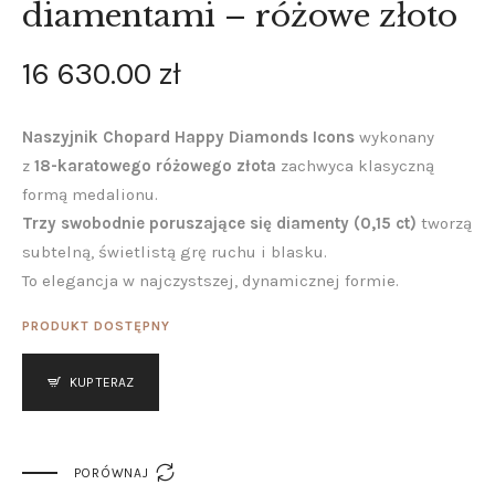
diamentami – różowe złoto
16 630
.
00
zł
Naszyjnik Chopard Happy Diamonds Icons
wykonany
z
18-karatowego różowego złota
zachwyca klasyczną
formą medalionu.
Trzy swobodnie poruszające się diamenty (0,15 ct)
tworzą
subtelną, świetlistą grę ruchu i blasku.
To elegancja w najczystszej, dynamicznej formie.
PRODUKT DOSTĘPNY
KUP TERAZ

PORÓWNAJ