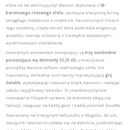
które od lat definiują styl Maison. Wykonany z
18-
karatowego różowego złota
, zachwyca klasyczną formą
okrągłego medalionu o miękkich, harmonijnych liniach.
Jego subtelny, ciepły odcień złota podkreśla elegancję
projektu, tworząc biżuterię o niezwykle wyważonym i
wyrafinowanym charakterze.
Centralnym elementem kompozycji są
trzy swobodnie
poruszające się diamenty (0,15 ct)
, umieszczone
pomiędzy dwiema taflami szafirowego szkła. Ich
nieustanny, delikatny ruch tworzy hipnotyzującą
grę
światła
, wydobywając naturalny blask kamieni i nadając
całości wyjątkowej lekkości. To charakterystyczne
rozwiązanie Chopard sprawia, że diamenty zdają się
tańczyć, reagując na każdy gest i każdy promień światła.
Zawieszony na finezyjnym łańcuszku o długości 42 cm,
naszyjnik naturalnie układa się na dekolcie, podkreślając