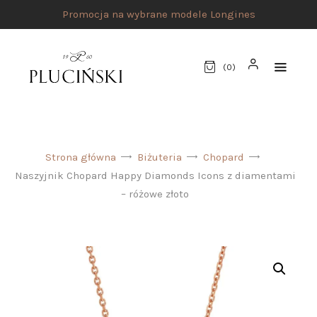
Promocja na wybrane modele Longines
(
0
)
STRONA GŁÓWNA
Strona główna
Biżuteria
Chopard
UMÓW SPOTKANIE
Naszyjnik Chopard Happy Diamonds Icons z diamentami
SKLEP
– różowe złoto
MARKI
ATELIER PLUCIŃSKI
BIŻUTERIA
ZEGARKI