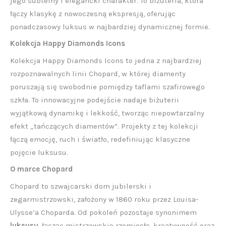
jego subtelny i elegancki charakter. To biżuteria, która
łączy klasykę z nowoczesną ekspresją, oferując
ponadczasowy luksus w najbardziej dynamicznej formie.
Kolekcja Happy Diamonds Icons
Kolekcja Happy Diamonds Icons to jedna z najbardziej
rozpoznawalnych linii Chopard, w której diamenty
poruszają się swobodnie pomiędzy taflami szafirowego
szkła. To innowacyjne podejście nadaje biżuterii
wyjątkową dynamikę i lekkość, tworząc niepowtarzalny
efekt „tańczących diamentów”. Projekty z tej kolekcji
łączą emocję, ruch i światło, redefiniując klasyczne
pojęcie luksusu.
O marce Chopard
Chopard to szwajcarski dom jubilerski i
zegarmistrzowski, założony w 1860 roku przez Louisa-
Ulysse’a Choparda. Od pokoleń pozostaje synonimem
luksusu
, łącząc mistrzowskie rzemiosło, kreatywność oraz