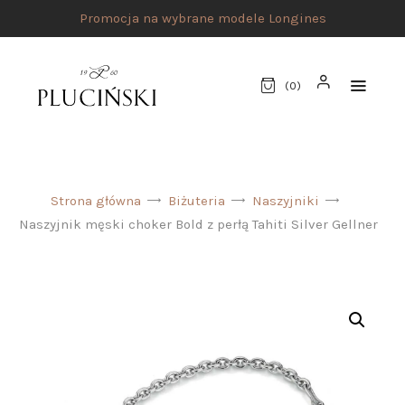
Promocja na wybrane modele Longines
(
0
)
STRONA GŁÓWNA
Strona główna
Biżuteria
Naszyjniki
UMÓW SPOTKANIE
Naszyjnik męski choker Bold z perłą Tahiti Silver Gellner
SKLEP
MARKI
ATELIER PLUCIŃSKI
BIŻUTERIA
ZEGARKI