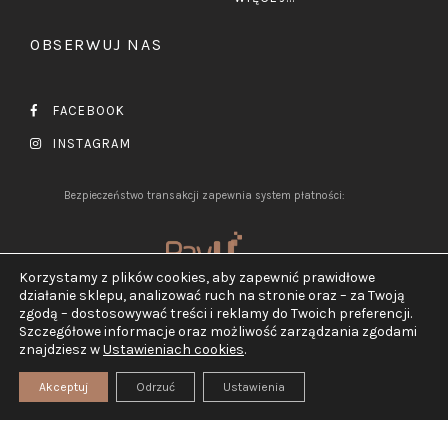
OBSERWUJ NAS
FACEBOOK
INSTAGRAM
Bezpieczeństwo transakcji zapewnia system płatności:
Korzystamy z plików cookies, aby zapewnić prawidłowe
działanie sklepu, analizować ruch na stronie oraz – za Twoją
zgodą – dostosowywać treści i reklamy do Twoich preferencji.
Szczegółowe informacje oraz możliwość zarządzania zgodami
2026 ©
Jubiler Pluciński.
znajdziesz w
Ustawieniach cookies
.
Wszelkie prawa zastrzeżone.
Realizacja:
TEGN
Akceptuj
Odrzuć
Ustawienia