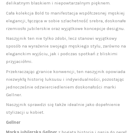
delikatnym blaskiem i niepowtarzalnym pięknem.
Cała kolekcja Bold to manifestacja współczesnej męskiej
elegancji, łącząca w sobie szlachetność srebra, doskonałe
rzemiosło jubilerskie oraz wyjątkowe koncepcje designu.
Naszyjnik ten nie tylko zdobi, lecz stanowi wyjątkowy
sposób na wyrażenie swojego męskiego stylu, zarówno na
eleganckim wyjściu, jak i podczas spotkań z bliskimi
przyjaciółmi.
Przekraczając granice konwencji, ten naszyjnik opowiada
niezwykłą historię luksusu i indywidualności, pozostając
jednocześnie odzwierciedleniem doskonałości marki
Gellner.
Naszyjnik sprawdzi się także idealnie jako dopełnienie
stylizacji u kobiet.
Gellner
Marka jubilerska Gellner
z bogatą historią i pasją do pereł