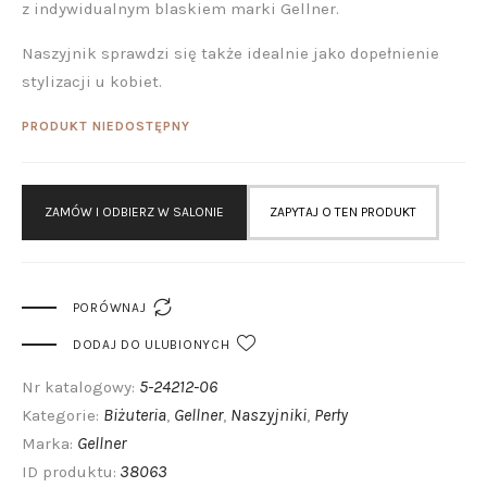
z indywidualnym blaskiem marki Gellner.
Naszyjnik sprawdzi się także idealnie jako dopełnienie
stylizacji u kobiet.
PRODUKT NIEDOSTĘPNY
ZAMÓW I ODBIERZ W SALONIE
ZAPYTAJ O TEN PRODUKT

PORÓWNAJ
DODAJ DO ULUBIONYCH
5-24212-06
Nr katalogowy:
Biżuteria
Gellner
Naszyjniki
Perły
Kategorie:
,
,
,
Gellner
Marka:
38063
ID produktu: