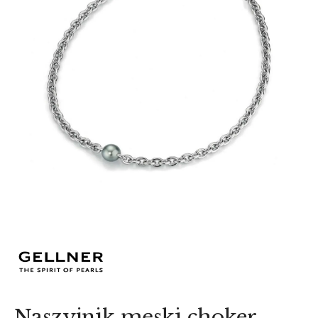
AKCESORIA
O NAS
SERWIS
BLOG
KONTAKT
Naszyjnik męski choker