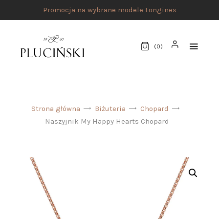
Darmowa wysyłka od 500 zł
(
0
)
STRONA GŁÓWNA
Strona główna
Biżuteria
Chopard
UMÓW SPOTKANIE
Naszyjnik My Happy Hearts Chopard
SKLEP
MARKI
ATELIER PLUCIŃSKI
BIŻUTERIA
ZEGARKI