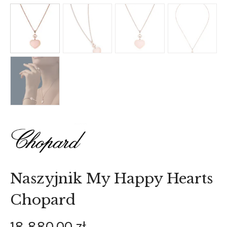
Naszyjnik My Happy Hearts
Chopard
18 880
.
00
zł