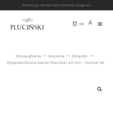
Promocja na wybrane modele Longines
(
0
)
STRONA GŁÓWNA
Strona główna
Biżuteria
Obrączki
UMÓW SPOTKANIE
Obrączka ślubna Atelier Pluciński 4,5 mm – rozmiar 56
SKLEP
MARKI
ATELIER PLUCIŃSKI
BIŻUTERIA
ZEGARKI