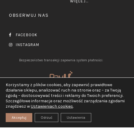
WIĘCEJ...
OBSERWUJ NAS
FACEBOOK
INSTAGRAM
Bezpieczeństwo transakcji zapewnia system płatności:
Korzystamy z plików cookies, aby zapewnić prawidłowe
działanie sklepu, analizować ruch na stronie oraz – za Twoją
zgodą – dostosowywać treści i reklamy do Twoich preferencji.
Szczegółowe informacje oraz możliwość zarządzania zgodami
2026 ©
Jubiler Pluciński.
znajdziesz w
Ustawieniach cookies
.
Wszelkie prawa zastrzeżone.
Realizacja:
TEGN
Akceptuj
Odrzuć
Ustawienia