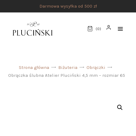
Darmowa wysyłka od 500 zł
(
0
)
STRONA GŁÓWNA
Strona główna
Biżuteria
Obrączki
UMÓW SPOTKANIE
Obrączka ślubna Atelier Pluciński 4,5 mm – rozmiar 65
SKLEP
MARKI
ATELIER PLUCIŃSKI
BIŻUTERIA
ZEGARKI