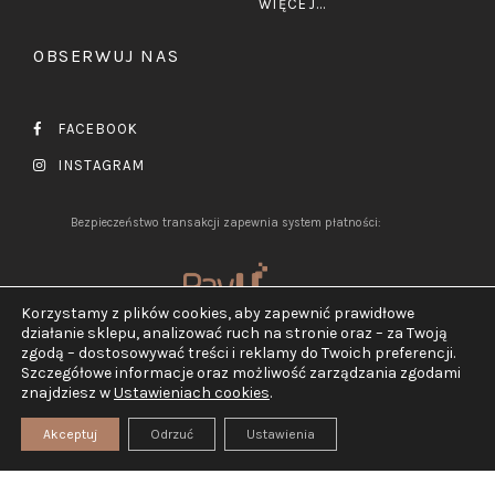
WIĘCEJ...
OBSERWUJ NAS
FACEBOOK
INSTAGRAM
Bezpieczeństwo transakcji zapewnia system płatności:
Korzystamy z plików cookies, aby zapewnić prawidłowe
działanie sklepu, analizować ruch na stronie oraz – za Twoją
zgodą – dostosowywać treści i reklamy do Twoich preferencji.
Szczegółowe informacje oraz możliwość zarządzania zgodami
2026 ©
Jubiler Pluciński.
znajdziesz w
Ustawieniach cookies
.
Wszelkie prawa zastrzeżone.
Realizacja:
TEGN
Akceptuj
Odrzuć
Ustawienia