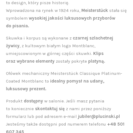
to design, który pisze historię.
Wprowadzona na rynek w 1924 roku,
Meisterstück
stała się
symbolem
wysokiej jakości luksusowych przyborów
do pisania.
Skuwka i korpus są wykonane z
czarnej szlachetnej
żywicy
, z kultowym białym logo Montblanc,
umiejscowionym w górnej części skuwki.
Klips
oraz wybrane elementy
zostały pokryte
platyną.
Ołówek mechaniczny Meisterstück Classique Platinum-
Coated Montblanc to
idealny pomysł na udany,
luksusowy prezent.
Produkt
dostępny
w salonie. Jeśli masz pytania
to koniecznie
skontaktuj się
z nami przez poniższy
formularz lub pod adresem e-mail
jubiler@plucinski.pl
Jesteśmy także dostępni pod numerem telefonu
+48 501
607 345