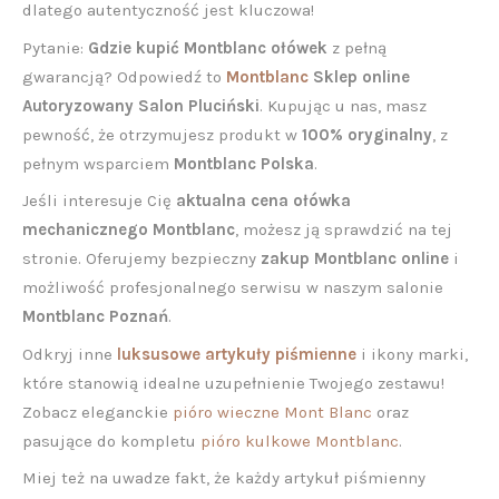
dlatego autentyczność jest kluczowa!
Pytanie:
Gdzie kupić Montblanc ołówek
z pełną
gwarancją? Odpowiedź to
Montblanc
Sklep online
Autoryzowany Salon Pluciński
. Kupując u nas, masz
pewność, że otrzymujesz produkt w
100% oryginalny
, z
pełnym wsparciem
Montblanc Polska
.
Jeśli interesuje Cię
aktualna cena ołówka
mechanicznego Montblanc
, możesz ją sprawdzić na tej
stronie. Oferujemy bezpieczny
zakup Montblanc online
i
możliwość profesjonalnego serwisu w naszym salonie
Montblanc Poznań
.
Odkryj inne
luksusowe artykuły piśmienne
i ikony marki,
które stanowią idealne uzupełnienie Twojego zestawu!
Zobacz eleganckie
pióro wieczne Mont Blanc
oraz
pasujące do kompletu
pióro kulkowe Montblanc
.
Miej też na uwadze fakt, że każdy artykuł piśmienny