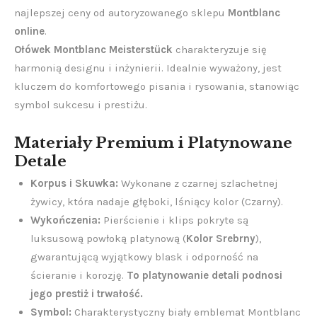
najlepszej ceny od autoryzowanego sklepu
Montblanc
online
.
Ołówek Montblanc Meisterstück
charakteryzuje się
harmonią designu i inżynierii. Idealnie wyważony, jest
kluczem do komfortowego pisania i rysowania, stanowiąc
symbol sukcesu i prestiżu.
Materiały Premium i Platynowane
Detale
Korpus i Skuwka:
Wykonane z czarnej szlachetnej
żywicy, która nadaje głęboki, lśniący kolor (Czarny).
Wykończenia:
Pierścienie i klips pokryte są
luksusową powłoką platynową (
Kolor Srebrny
),
gwarantującą wyjątkowy blask i odporność na
ścieranie i korozję.
To platynowanie detali podnosi
jego prestiż i trwałość.
Symbol:
Charakterystyczny biały emblemat Montblanc