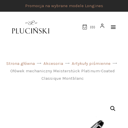
Promocja na wybrane modele Longines
(
0
)
STRONA GŁÓWNA
Strona główna
Akcesoria
Artykuły piśmienne
UMÓW SPOTKANIE
Ołówek mechaniczny Meisterstück Platinum-Coated
SKLEP
Classique Montblanc
MARKI
ATELIER PLUCIŃSKI
BIŻUTERIA
ZEGARKI