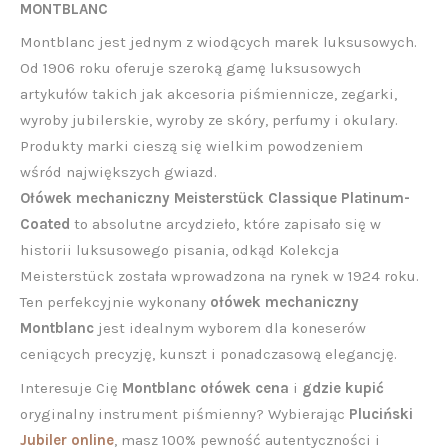
MONTBLANC
Montblanc jest jednym z wiodących marek luksusowych.
Od 1906 roku oferuje szeroką gamę luksusowych
artykułów takich jak akcesoria piśmiennicze, zegarki,
wyroby jubilerskie, wyroby ze skóry, perfumy i okulary.
Produkty marki cieszą się wielkim powodzeniem
wśród największych gwiazd.
Ołówek mechaniczny Meisterstück Classique Platinum-
Coated
to absolutne arcydzieło, które zapisało się w
historii luksusowego pisania, odkąd Kolekcja
Meisterstück została wprowadzona na rynek w 1924 roku.
Ten perfekcyjnie wykonany
ołówek mechaniczny
Montblanc
jest idealnym wyborem dla koneserów
ceniących precyzję, kunszt i ponadczasową elegancję.
Interesuje Cię
Montblanc ołówek cena
i
gdzie kupić
oryginalny instrument piśmienny? Wybierając
Pluciński
Jubiler online
, masz 100% pewność autentyczności i