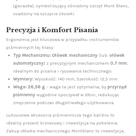
(gwiazda), symbolizujący ośnieżony szczyt Mont Blanc,
osadzony na szczycie skuwki.
Precyzja i Komfort Pisania
Ergonomia jest kluczowa w przypadku instrumentów
piśmiennych tej klasy.
Typ Mechanizmu:
Ołówek mechaniczny
(lub:
ołówek
automatyczny
) z precyzyjnym mechanizmem
0.7 mm
,
idealnym do pisania i rysowania technicznego.
Wymiary:
Wysokość: 140 mm, Szerokość: 12,5 mm.
Waga:
26,56 g
– waga ta jest optymalna, by
przyrząd
piśmienny
wygodnie spoczywał w dłoni, redukując
zmęczenie podczas długotrwałego użytkowania.
Luksusowe akcesoria piśmiennicze tego kalibru to
idealny prezent biznesowy i inwestycja na pokolenia.
Zakup ołówka mechanicznego Montblanc to inwestycja,