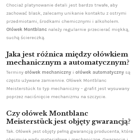
Chociaż platynowanie detali jest bardzo trwałe, aby
zachować blask, zalecamy unikanie kontaktu z ostrymi
przedmiotami, środkami chemicznymi i alkoholem.
Ołówek Montblanc
należy regularnie przecierać miękką,
suchą ściereczką.
Jaka jest różnica między ołówkiem
mechanicznym a automatycznym?
Terminy
ołówek mechaniczny
i
ołówek automatyczny
są
często używane zamiennie. Ołówek Montblanc
Meisterstück to typ mechaniczny – grafit jest wysuwany
poprzez naciśnięcie mechanizmu na szczycie.
Czy ołówek Montblanc
Meisterstück jest objęty gwarancją?
Tak. Ołówek jest objęty pełną gwarancją producenta, która
obejmuje wady materiałowe i mechaniczne. Gwarancję i