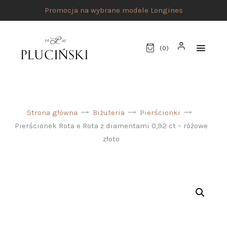
Promocja na wybrane modele Longines
(
0
)
STRONA GŁÓWNA
Strona główna
Biżuteria
Pierścionki
UMÓW SPOTKANIE
Pierścionek Rota e Rota z diamentami 0,92 ct – różowe
SKLEP
złoto
MARKI
ATELIER PLUCIŃSKI
BIŻUTERIA
ZEGARKI