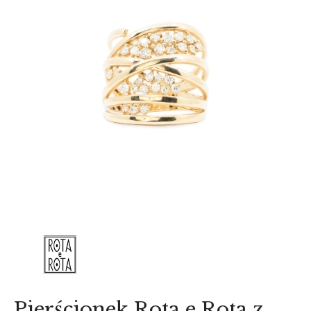
AKCESORIA
O NAS
SERWIS
BLOG
KONTAKT
Pierścionek Rota e Rota z