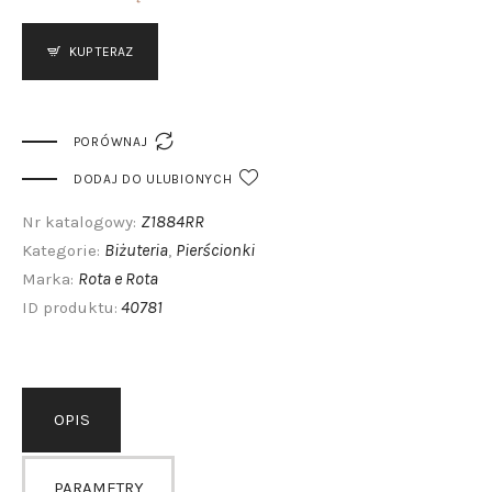
KUP TERAZ

PORÓWNAJ
DODAJ DO ULUBIONYCH
Z1884RR
Nr katalogowy:
Biżuteria
Pierścionki
Kategorie:
,
Rota e Rota
Marka:
40781
ID produktu:
OPIS
PARAMETRY