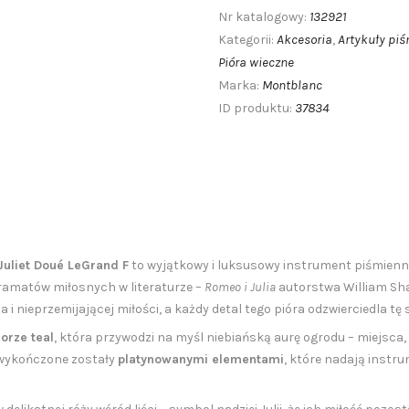
132921
Nr katalogowy:
Akcesoria
Artykuły pi
Kategorii:
,
Pióra wieczne
Montblanc
Marka:
37834
ID produktu:
uliet Doué LeGrand F
to wyjątkowy i luksusowy instrument piśmienn
dramatów miłosnych w literaturze –
Romeo i Julia
autorstwa
William Sh
 i nieprzemijającej miłości, a każdy detal tego pióra odzwierciedla tę
orze teal
, która przywodzi na myśl niebiańską aurę ogrodu – miejsca,
s wykończone zostały
platynowanymi elementami
, które nadają instr