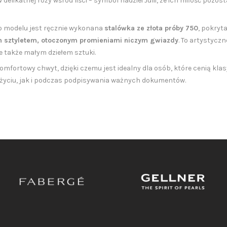
likatnej róży wśród liści – symbol nadziei Julii, że ich miłość pozost
o modelu jest ręcznie wykonana
stalówka ze złota próby 750
, pokryt
 sztyletem, otoczonym promieniami niczym gwiazdy
. To artystyczn
le także małym dziełem sztuki.
 komfortowy chwyt, dzięki czemu jest idealny dla osób, które cenią k
użyciu, jak i podczas podpisywania ważnych dokumentów.