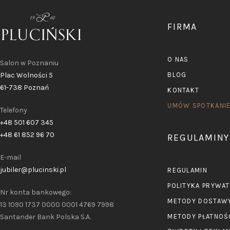
FIRMA
O NAS
Salon w Poznaniu
Plac Wolności 5
BLOG
61-738 Poznań
KONTAKT
UMÓW SPOTKANI
Telefony
+48 501 607 345
+48 61 852 96 70
REGULAMINY
E-mail
jubiler@plucinski.pl
REGULAMIN
POLITYKA PRYWA
Nr konta bankowego:
METODY DOSTAW
13 1090 1737 0000 0001 4769 7998
Santander Bank Polska S.A.
METODY PŁATNOŚ