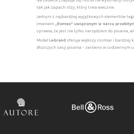
Na skuwce znajduje się misternie wykonany motyw de
tak jak zapach róży, który trwa wiecznie.
Jednym z najbardziej wyjątkowych elementów teg
imieniem
„Romeo” uwięzionym w sercu przebitym
sprawia, że jest nie tylko narzędziem do pisania, a
Model
LeGrand
oferuje większy rozmiar i bardziej
dłuższych sesji pisania – zarówno w codziennym 