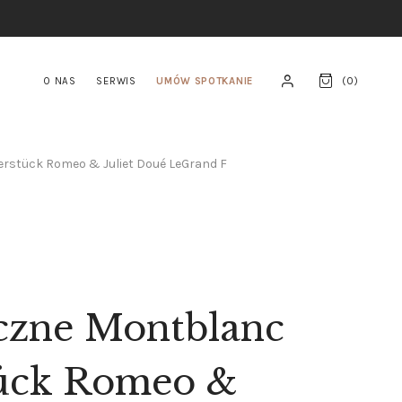
O NAS
SERWIS
UMÓW SPOTKANIE
(
0
)
erstück Romeo & Juliet Doué LeGrand F
czne Montblanc
tück Romeo &