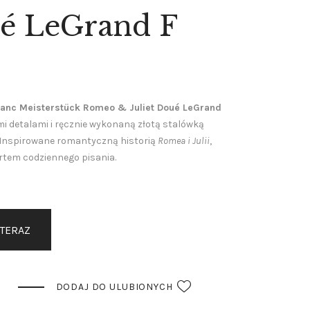
ué LeGrand F
anc Meisterstück Romeo & Juliet Doué LeGrand
i detalami i ręcznie wykonaną złotą stalówką
Inspirowane romantyczną historią
Romea i Julii
,
rtem codziennego pisania.
 TERAZ
DODAJ DO ULUBIONYCH