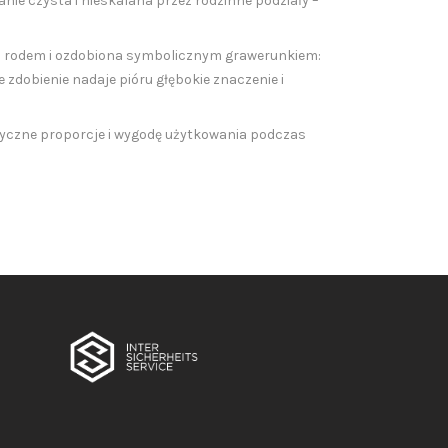
anie czysta i nieskalana przez rodzinne podziały –
a rodem i ozdobiona symbolicznym grawerunkiem:
e zdobienie nadaje pióru głębokie znaczenie i
lasyczne proporcje i wygodę użytkowania podczas