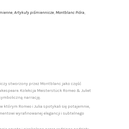
śmienne
Artykuły piśmiennicze
Montblanc Pióra
,
,
,
iczy stworzony przez
Montblanc
jako część
akespeare
. Kolekcja Meisterstück Romeo & Juliet
 symboliczną narrację.
 w którym Romeo i Julia spotykali się potajemnie,
umentowi wyrafinowanej elegancji i subtelnego