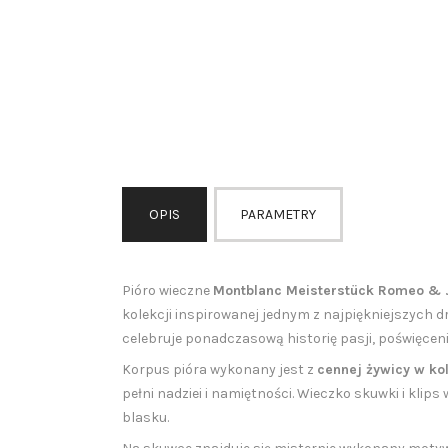
OPIS
PARAMETRY
Pióro wieczne
Montblanc Meisterstück Romeo & J
kolekcji inspirowanej jednym z najpiękniejszych 
celebruje ponadczasową historię pasji, poświęcenia
Korpus pióra wykonany jest z
cennej żywicy w kol
pełni nadziei i namiętności. Wieczko skuwki i klip
blasku.