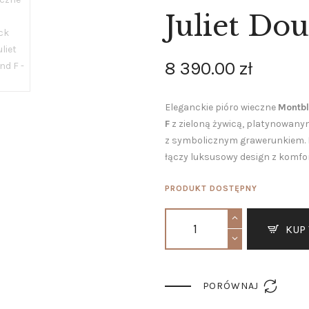
ZEGARKI
Juliet Do
AKCESORIA
8 390
.
00
zł
O NAS
SERWIS
Eleganckie pióro wieczne
Montbl
BLOG
F
z zieloną żywicą, platynowanym
z symbolicznym grawerunkiem. 
KONTAKT
łączy luksusowy design z komfo
PRODUKT DOSTĘPNY
KUP

PORÓWNAJ