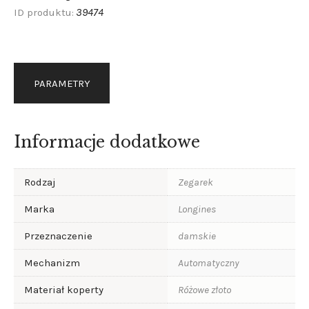
39474
ID produktu:
PARAMETRY
Informacje dodatkowe
Rodzaj
Zegarek
Marka
Longines
Przeznaczenie
damskie
Mechanizm
Automatyczny
Materiał koperty
Różowe złoto