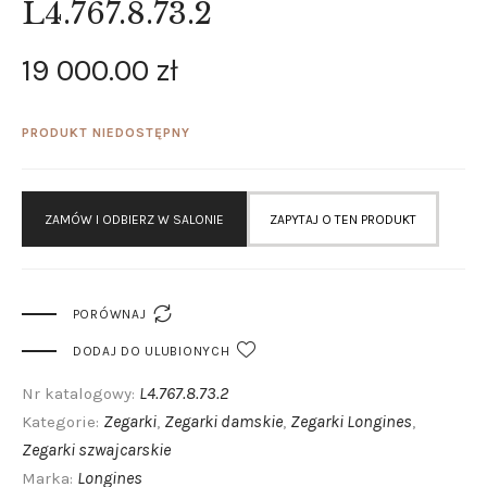
L4.767.8.73.2
19 000
.
00
zł
PRODUKT NIEDOSTĘPNY
ZAMÓW I ODBIERZ W SALONIE
ZAPYTAJ O TEN PRODUKT

PORÓWNAJ
DODAJ DO ULUBIONYCH
L4.767.8.73.2
Nr katalogowy:
Zegarki
Zegarki damskie
Zegarki Longines
Kategorie:
,
,
,
Zegarki szwajcarskie
Longines
Marka: