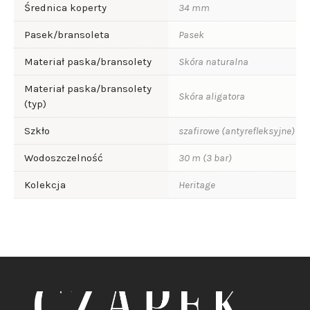
Średnica koperty
34 mm
Pasek/bransoleta
Pasek
Materiał paska/bransolety
Skóra naturalna
Materiał paska/bransolety
Skóra aligatora
(typ)
Szkło
szafirowe (antyrefleksyjne)
Wodoszczelność
30 m (3 bar)
Kolekcja
Heritage