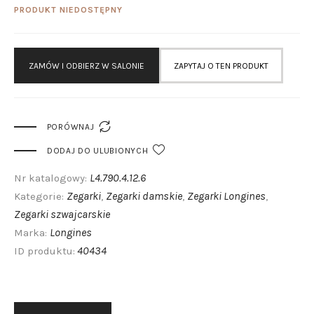
PRODUKT NIEDOSTĘPNY
ZAMÓW I ODBIERZ W SALONIE
ZAPYTAJ O TEN PRODUKT

PORÓWNAJ
DODAJ DO ULUBIONYCH
L4.790.4.12.6
Nr katalogowy:
Zegarki
Zegarki damskie
Zegarki Longines
Kategorie:
,
,
,
Zegarki szwajcarskie
Longines
Marka:
40434
ID produktu: