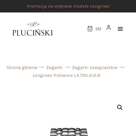
Promocja na wybrane modele Longines
(
0
)
STRONA GŁÓWNA
Strona główna
Zegarki
Zegarki szwajcarskie
UMÓW SPOTKANIE
Longines Présence L4.790.4.12.6
SKLEP
MARKI
ATELIER PLUCIŃSKI
BIŻUTERIA
ZEGARKI