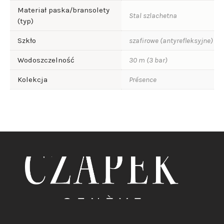
Materiał paska/bransolety
Stal szlachetna
(typ)
Szkło
szafirowe (antyrefleksyjne)
Wodoszczelność
30 m (3 bar)
Kolekcja
Présence