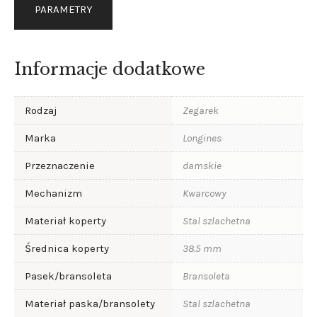
PARAMETRY
Informacje dodatkowe
Rodzaj
Zegarek
Marka
Longines
Przeznaczenie
damskie
Mechanizm
Kwarcowy
Materiał koperty
Stal szlachetna
Średnica koperty
38.5 mm
Pasek/bransoleta
Bransoleta
Materiał paska/bransolety
Stal szlachetna