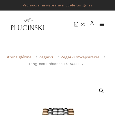
Promocja na wybrane modele Longines
(
0
)
STRONA GŁÓWNA
Strona główna
Zegarki
Zegarki szwajcarskie
UMÓW SPOTKANIE
Longines Présence L4.904.1.11.7
SKLEP
MARKI
ATELIER PLUCIŃSKI
BIŻUTERIA
ZEGARKI