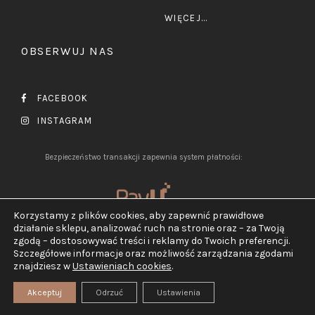
WIĘCEJ...
OBSERWUJ NAS
FACEBOOK
INSTAGRAM
Bezpieczeństwo transakcji zapewnia system płatności:
Korzystamy z plików cookies, aby zapewnić prawidłowe
działanie sklepu, analizować ruch na stronie oraz – za Twoją
zgodą – dostosowywać treści i reklamy do Twoich preferencji.
Szczegółowe informacje oraz możliwość zarządzania zgodami
2026 ©
Jubiler Pluciński.
znajdziesz w
Ustawieniach cookies
.
Wszelkie prawa zastrzeżone.
Realizacja:
TEGN
Akceptuj
Odrzuć
Ustawienia