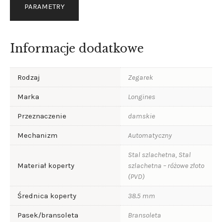
PARAMETRY
Informacje dodatkowe
Rodzaj
Zegarek
Marka
Longines
Przeznaczenie
damskie
Mechanizm
Automatyczny
Stal szlachetna, Stal
Materiał koperty
szlachetna – różowe złoto
(PVD)
Średnica koperty
38.5 mm
Pasek/bransoleta
Bransoleta