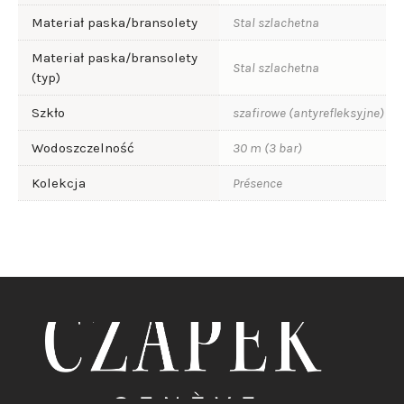
Materiał paska/bransolety
Stal szlachetna
Materiał paska/bransolety
Stal szlachetna
(typ)
Szkło
szafirowe (antyrefleksyjne)
Wodoszczelność
30 m (3 bar)
Kolekcja
Présence