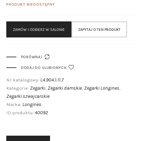
PRODUKT NIEDOSTĘPNY
ZAMÓW I ODBIERZ W SALONIE
ZAPYTAJ O TEN PRODUKT

PORÓWNAJ
DODAJ DO ULUBIONYCH
L4.904.1.11.7
Nr katalogowy:
Zegarki
Zegarki damskie
Zegarki Longines
Kategorie:
,
,
,
Zegarki szwajcarskie
Longines
Marka:
40092
ID produktu: