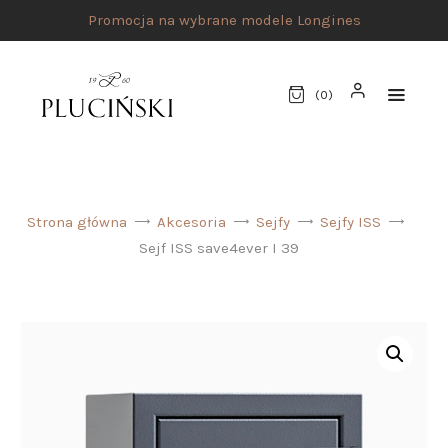
Promocja na wybrane modele Longines
(
0
)
STRONA GŁÓWNA
Strona główna
Akcesoria
Sejfy
Sejfy ISS
UMÓW SPOTKANIE
Sejf ISS save4ever I 39
SKLEP
MARKI
ATELIER PLUCIŃSKI
BIŻUTERIA
ZEGARKI