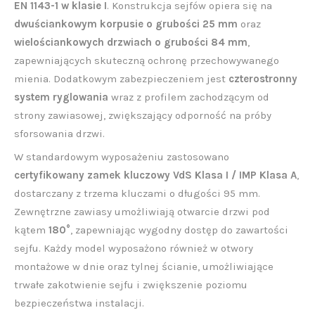
EN 1143-1 w klasie I
. Konstrukcja sejfów opiera się na
dwuściankowym korpusie o grubości 25 mm
oraz
wielościankowych drzwiach o grubości 84 mm
,
zapewniających skuteczną ochronę przechowywanego
mienia. Dodatkowym zabezpieczeniem jest
czterostronny
system ryglowania
wraz z profilem zachodzącym od
strony zawiasowej, zwiększający odporność na próby
sforsowania drzwi.
W standardowym wyposażeniu zastosowano
certyfikowany zamek kluczowy VdS Klasa I / IMP Klasa A
,
dostarczany z trzema kluczami o długości 95 mm.
Zewnętrzne zawiasy umożliwiają otwarcie drzwi pod
kątem
180°
, zapewniając wygodny dostęp do zawartości
sejfu. Każdy model wyposażono również w otwory
montażowe w dnie oraz tylnej ścianie, umożliwiające
trwałe zakotwienie sejfu i zwiększenie poziomu
bezpieczeństwa instalacji.