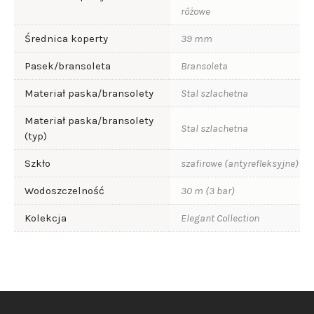
różowe
Średnica koperty
39 mm
Pasek/bransoleta
Bransoleta
Materiał paska/bransolety
Stal szlachetna
Materiał paska/bransolety
Stal szlachetna
(typ)
Szkło
szafirowe (antyrefleksyjne)
Wodoszczelność
30 m (3 bar)
Kolekcja
Elegant Collection