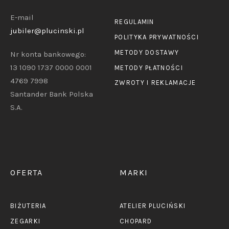
E-mail
REGULAMIN
jubiler@plucinski.pl
POLITYKA PRYWATNOŚCI
METODY DOSTAWY
Nr konta bankowego:
13 1090 1737 0000 0001
METODY PŁATNOŚCI
4769 7998
ZWROTY I REKLAMACJE
Santander Bank Polska
S.A.
OFERTA
MARKI
BIŻUTERIA
ATELIER PLUCIŃSKI
ZEGARKI
CHOPARD