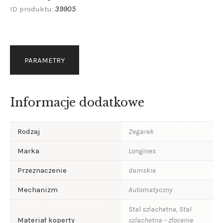
39905
ID produktu:
PARAMETRY
Informacje dodatkowe
Rodzaj
Zegarek
Marka
Longines
Przeznaczenie
damskie
Mechanizm
Automatyczny
Stal szlachetna, Stal
Materiał koperty
szlachetna – złocenie