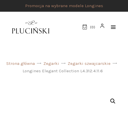
Promocja na wybrane modele Longines
(
0
)
STRONA GŁÓWNA
Strona główna
Zegarki
Zegarki szwajcarskie
UMÓW SPOTKANIE
Longines Elegant Collection L4.312.4.11.6
SKLEP
MARKI
ATELIER PLUCIŃSKI
BIŻUTERIA
ZEGARKI