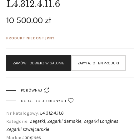
L4.312.4.11.6
10 500
.
00
zł
PRODUKT NIEDOSTĘPNY
ZAMÓW I ODBIERZ W SALONIE
ZAPYTAJ O TEN PRODUKT

PORÓWNAJ
DODAJ DO ULUBIONYCH
L4.312.4.11.6
Nr katalogowy:
Zegarki
Zegarki damskie
Zegarki Longines
Kategorie:
,
,
,
Zegarki szwajcarskie
Longines
Marka: