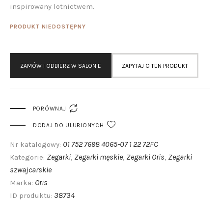
inspirowany lotnictwem.
PRODUKT NIEDOSTĘPNY
ZAMÓW I ODBIERZ W SALONIE
ZAPYTAJ O TEN PRODUKT

PORÓWNAJ
DODAJ DO ULUBIONYCH
01 752 7698 4065-07 1 22 72FC
Nr katalogowy:
Zegarki
Zegarki męskie
Zegarki Oris
Zegarki
Kategorie:
,
,
,
szwajcarskie
Oris
Marka:
38734
ID produktu: