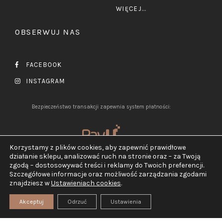
WIĘCEJ...
OBSERWUJ NAS
FACEBOOK
INSTAGRAM
Bezpieczeństwo transakcji zapewnia system płatności:
Korzystamy z plików cookies, aby zapewnić prawidłowe
działanie sklepu, analizować ruch na stronie oraz – za Twoją
zgodą – dostosowywać treści i reklamy do Twoich preferencji.
Szczegółowe informacje oraz możliwość zarządzania zgodami
2026 ©
Jubiler Pluciński.
znajdziesz w
Ustawieniach cookies
.
Wszelkie prawa zastrzeżone.
Realizacja:
TEGN
Akceptuj
Odrzuć
Ustawienia