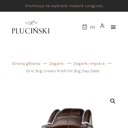
Promocja na wybrane modele Longines
(
0
)
STRONA GŁÓWNA
Strona główna
Zegarki
Zegarki męskie
UMÓW SPOTKANIE
Oris Big Crown ProPilot Big Day Date
SKLEP
MARKI
ATELIER PLUCIŃSKI
BIŻUTERIA
ZEGARKI