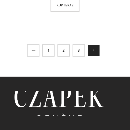
KUP TERAZ
←
1
2
3
4