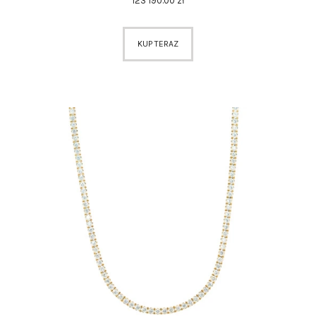
123 190
.
00
zł
KUP TERAZ