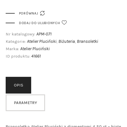

PORÓWNAJ
DODAJ DO ULUBIONYCH
APM-071
Nr katalogowy:
Atelier Pluciński
Biżuteria
Bransoletki
Kategorie:
,
,
Atelier Pluciński
Marka:
41661
ID produktu:
OPIS
PARAMETRY
Bransoletka Atelier Pluciński z diamentami 4,50 ct – białe