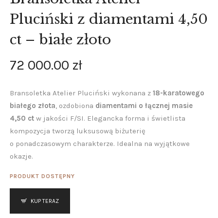
Pluciński z diamentami 4,50
ct – białe złoto
72 000
.
00
zł
Bransoletka Atelier Pluciński wykonana z
18-karatowego
białego złota
, ozdobiona
diamentami o łącznej masie
4,50 ct
w jakości F/SI. Elegancka forma i świetlista
kompozycja tworzą luksusową biżuterię
o ponadczasowym charakterze. Idealna na wyjątkowe
okazje.
PRODUKT DOSTĘPNY
KUP TERAZ