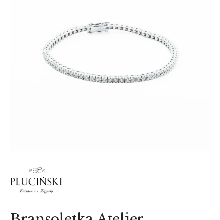
AKCESORIA
O NAS
SERWIS
BLOG
KONTAKT
Bransoletka Atelier