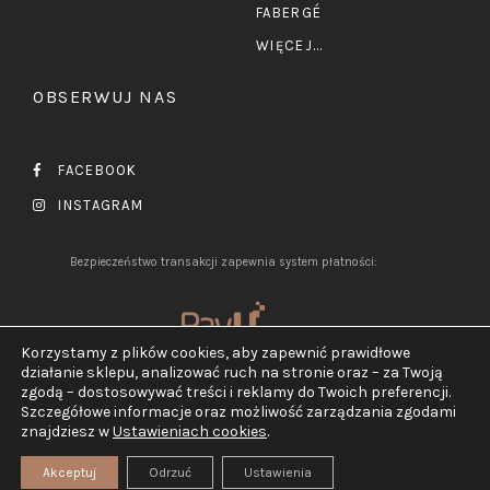
FABERGÉ
WIĘCEJ...
OBSERWUJ NAS
FACEBOOK
INSTAGRAM
Bezpieczeństwo transakcji zapewnia system płatności:
Korzystamy z plików cookies, aby zapewnić prawidłowe
działanie sklepu, analizować ruch na stronie oraz – za Twoją
zgodą – dostosowywać treści i reklamy do Twoich preferencji.
Szczegółowe informacje oraz możliwość zarządzania zgodami
2026 ©
Jubiler Pluciński.
znajdziesz w
Ustawieniach cookies
.
Wszelkie prawa zastrzeżone.
Realizacja:
TEGN
Akceptuj
Odrzuć
Ustawienia