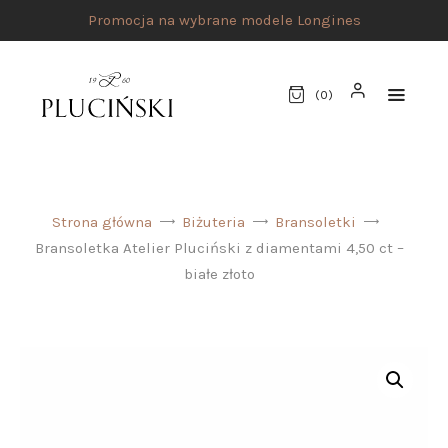
Promocja na wybrane modele Longines
(
0
)
STRONA GŁÓWNA
Strona główna
Biżuteria
Bransoletki
UMÓW SPOTKANIE
Bransoletka Atelier Pluciński z diamentami 4,50 ct –
SKLEP
białe złoto
MARKI
ATELIER PLUCIŃSKI
BIŻUTERIA
ZEGARKI