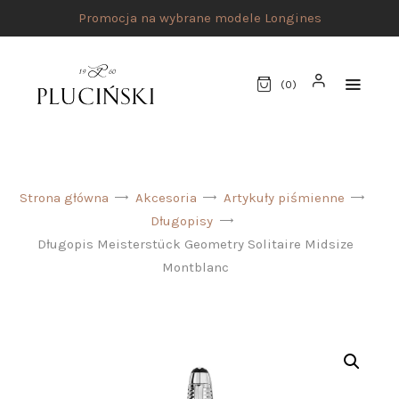
Promocja na wybrane modele Longines
(
0
)
STRONA GŁÓWNA
Strona główna
Akcesoria
Artykuły piśmienne
UMÓW SPOTKANIE
Długopisy
SKLEP
Długopis Meisterstück Geometry Solitaire Midsize
Montblanc
MARKI
ATELIER PLUCIŃSKI
BIŻUTERIA
ZEGARKI