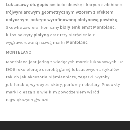
Luksusowy długopis
posiada skuwkę i korpus ozdobione
trójwymiarowym geometrycznym wzorem z efektem
optycznym
,
pokryte wyrafinowaną platynową powłoką
.
Skuwka zawiera ikoniczny
biały emblemat Montblanc
,
klips pokryty
platyną
oraz trzy pierścienie z
wygrawerowaną nazwą marki
Montblanc
.
MONTBLANC
Montblanc jest jedną z wiodących marek luksusowych. Od
1906 roku oferuje szeroką gamę luksusowych artykułów
takich jak akcesoria piśmiennicze, zegarki, wyroby
jubilerskie, wyroby ze skóry, perfumy i okulary. Produkty
marki cieszą się wielkim powodzeniem wśród
największych gwiazd.