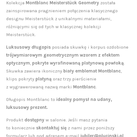
Kolekcja
Montblanc Meisterstück Geometry
została
zainspirowana pragnieniem połączenia klasycznego
designu Meisterstück z unikalnymi materiałami,
różniącymi się od tych w klasycznej kolekcji
Meisterstück.
Luksusowy długopis
posiada skuwkę i korpus ozdobione
trójwymiarowym geometrycznym wzorem z efektem
optycznym
,
pokryte wyrafinowaną platynową powłoką
.
Skuwka zawiera ikoniczny
biały emblemat Montblanc
,
klips pokryty
platyną
oraz trzy pierścienie
z wygrawerowaną nazwą marki
Montblanc
.
Długopis Montblanc to
idealny pomysł na udany,
luksusowy prezent.
Produkt
dostępny
w salonie. Jeśli masz pytania
to koniecznie
skontaktuj się
z nami przez poniższy
formularz lub pod adresem e-mail
jubiler@plucinski.pl