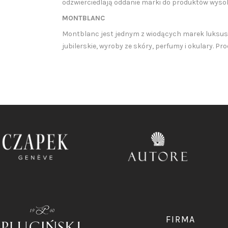
odzwierciedlają oddanie marki do produktów wysokie
MONTBLANC
Montblanc jest jednym z wiodących marek luksuso
jubilerskie, wyroby ze skóry, perfumy i okulary. 
FIRMA