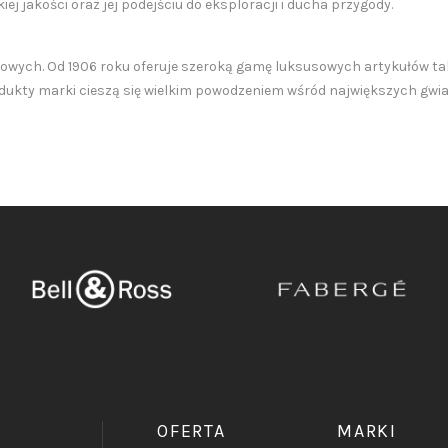
j jakości oraz jej podejściu do eksploracji i ducha przygody.
wych. Od 1906 roku oferuje szeroką gamę luksusowych artykułów taki
Produkty marki cieszą się wielkim powodzeniem wśród największych gwia
OFERTA
MARKI