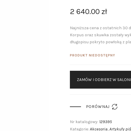
KONTAKT
2 640
.
00
zł
Najniższa cena z ostatnich 30 dn
Korpus oraz skuwka zostały wyko
długopisu pokryto powłoką z pla
PRODUKT NIEDOSTĘPNY
ZAMÓW I ODBIERZ W SALON

PORÓWNAJ
129395
Nr katalogowy:
Akcesoria
Artykuły pi
Kategorie:
,