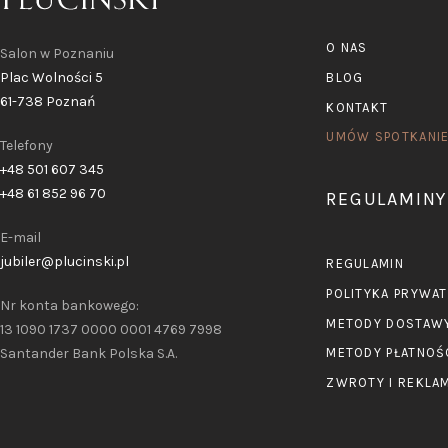
O NAS
Salon w Poznaniu
Plac Wolności 5
BLOG
61-738 Poznań
KONTAKT
UMÓW SPOTKANI
Telefony
+48 501 607 345
+48 61 852 96 70
REGULAMINY
E-mail
jubiler@plucinski.pl
REGULAMIN
POLITYKA PRYWA
Nr konta bankowego:
METODY DOSTAW
13 1090 1737 0000 0001 4769 7998
Santander Bank Polska S.A.
METODY PŁATNOŚ
ZWROTY I REKLA