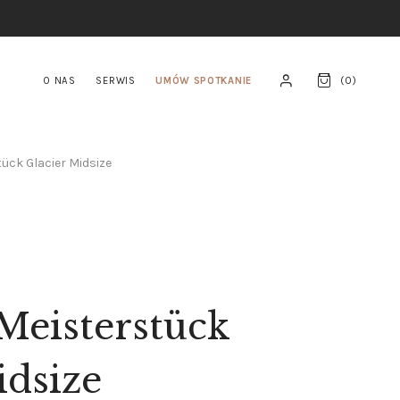
O NAS
SERWIS
UMÓW SPOTKANIE
(
0
)
ück Glacier Midsize
Meisterstück
idsize