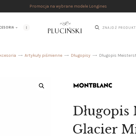
STRONA GŁÓWNA
Promocja na wybrane modele Longines
UMÓW SPOTKANIE
CESORIA
SKLEP
MARKI
ATELIER PLUCIŃSKI
kcesoria
Artykuły piśmienne
Długopisy
Długopis Meisterst
BIŻUTERIA
ZEGARKI
AKCESORIA
O NAS
Długopis 
SERWIS
Glacier M
BLOG