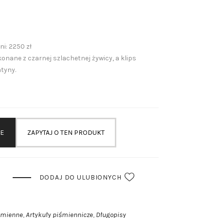
i: 2250 zł
nane z czarnej szlachetnej żywicy, a klips
tyny.
IE
ZAPYTAJ O TEN PRODUKT
DODAJ DO ULUBIONYCH
śmienne
Artykuły piśmiennicze
Długopisy
,
,