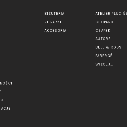
BIŻUTERIA
ATELIER PLUCIŃ
ZEGARKI
CHOPARD
AKCESORIA
CZAPEK
E
AUTORE
BELL & ROSS
FABERGÉ
WIĘCEJ...
TNOŚCI
Y
CI
MACJE