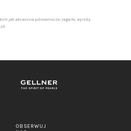
ch jak akcesoria piśmiennicze, zegarki, wyroby
zd.
OBSERWUJ